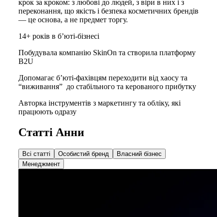
крок за кроком: з любові до людей, з віри в них і з
переконання, що якість і безпека косметичних брендів
— це основа, а не предмет торгу.
14+ років в бʼюті-бізнесі
Побудувала компанію SkinOn та створила платформу
B2U
Допомагає бʼюті-фахівцям переходити від хаосу та
“виживання” до стабільного та керованого прибутку
Авторка інструментів з маркетингу та обліку, які
працюють одразу
Статті Анни
Всі статті
Особистий бренд
Власний бізнес
Менеджмент