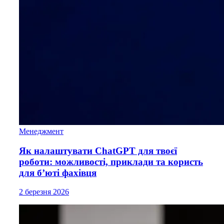
Менеджмент
Як налаштувати ChatGPT для твоєї
роботи: можливості, приклади та користь
для б’юті фахівця
2 березня 2026