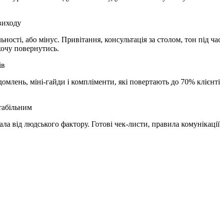
 виходу
ності, або мінус. Привітання, консультація за столом, тон під 
хочу повернутись.
ів
омлень, міні-гайди і компліменти, які повертають до 70% клієнті
стабільним
ала від людського фактору. Готові чек-листи, правила комунікації