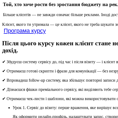
Той, хто хоче рости без зростання бюджету на ре
Більше клієнтів — не завжди означає більше реклами. Іноді дос
Клієнт, якого ти утримала — це клієнт, якого не треба шукати 
Програма курсу
Після цього курсу кожен клієнт стане н
дохід.
✔ Збудуєш систему сервісу до, під час і після візиту — і клієнт
✔ Отримаєш готові скрипти і фрази для комунікації — без незру
✔ Впровадиш follow-up систему, яка збільшує повторні записи 
✔ Дізнаєшся фішки преміального сервісу, які виділяють тебе се
✔ Отримаєш чек-листи і шаблони, які можна використовувати о
Урок 1. Сервіс до візиту: перше враження, яке вирішує вс
Як оформити онлайн-профіль, налаштувати запис, створити