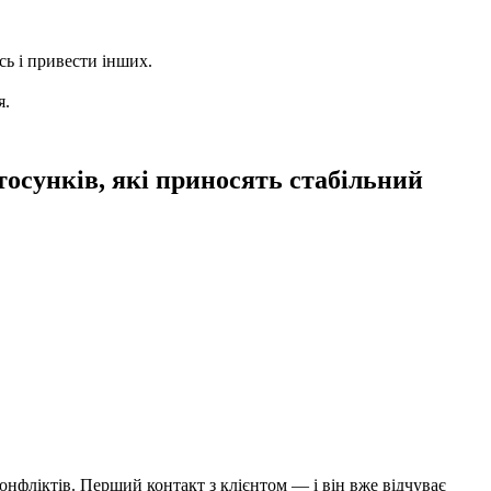
сь і привести інших.
я.
тосунків, які приносять стабільний
онфліктів. Перший контакт з клієнтом — і він вже відчуває