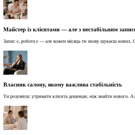
Майстер із клієнтами — але з нестабільним запи
Запис є, робота є — але кожен місяць ти знову шукаєш нових. С
Власник салону, якому важлива стабільність
Ти розумієш: утримати клієнта дешевше, ніж знайти нового. Ал