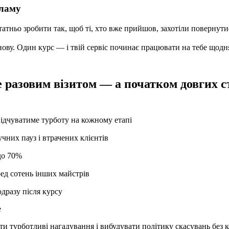
кламу
татньо зробити так, щоб ті, хто вже прийшов, захотіли повернути
знову. Один курс — і твій сервіс починає працювати на тебе щодн
е разовим візитом — а початком довгих с
 відчуватиме турботу на кожному етапі
чних пауз і втрачених клієнтів
до 70%
ред сотень інших майстрів
дразу після курсу
е
 турботливі нагадування і вибудувати політику скасувань без к